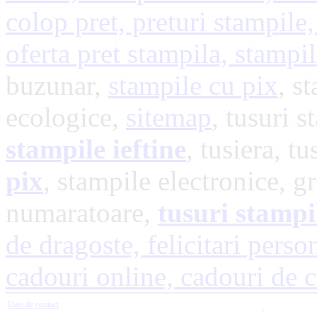
colop pret, preturi stampile,
oferta pret stampila, stampi
buzunar,
stampile cu pix
, s
ecologice,
sitemap
, tusuri s
stampile ieftine
, tusiera, t
pix
, stampile electronice, g
numaratoare,
tusuri stampi
de dragoste,
felicitari perso
cadouri online,
cadouri de 
Date de contact