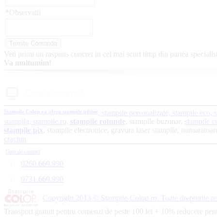
*Observatii
Veti primi un raspuns concret in cel mai scurt timp din partea specialist
Va multumim!
Stampile
Colop va ofera stampile ieftine
, stampile personalizate, stampile eco, s
stampila, stampile.ro,
stampile rotunde
, stampile buzunar,
stampile c
stampile pix
, stampile electronice, gravura laser stampile, numaratoar
craciun
Date de contact
0260.660.990
0731.660.990
Copyright 2013 © Stampile-Colop.ro. Toate drepturile re
Transport gratuit pentru comenzi de peste 100 lei + 10% reducere pen