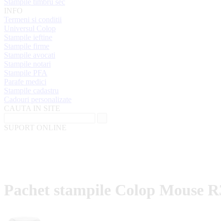
Stampile timbru sec
INFO
Termeni si conditii
Universul Colop
Stampile ieftine
Stampile firme
Stampile avocati
Stampile notari
Stampile PFA
Parafe medici
Stampile cadastru
Cadouri personalizate
CAUTA IN SITE
SUPORT ONLINE
Pachet stampile Colop Mouse R