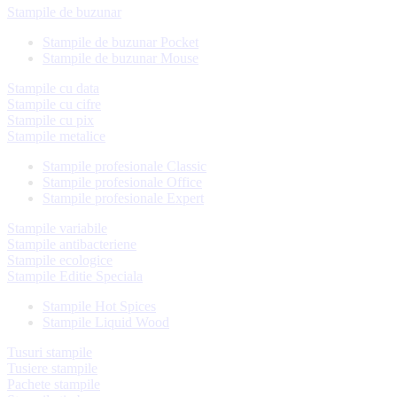
Stampile de buzunar
Stampile de buzunar Pocket
Stampile de buzunar Mouse
Stampile cu data
Stampile cu cifre
Stampile cu pix
Stampile metalice
Stampile profesionale Classic
Stampile profesionale Office
Stampile profesionale Expert
Stampile variabile
Stampile antibacteriene
Stampile ecologice
Stampile Editie Speciala
Stampile Hot Spices
Stampile Liquid Wood
Tusuri stampile
Tusiere stampile
Pachete stampile