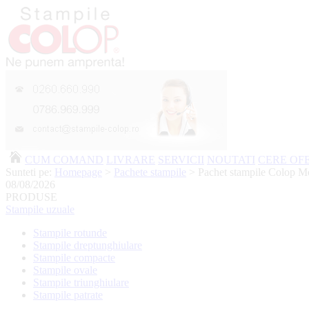
CUM COMAND
LIVRARE
SERVICII
NOUTATI
CERE OF
Sunteti pe:
Homepage
>
Pachete stampile
> Pachet stampile Colop 
08/08/2026
PRODUSE
Stampile uzuale
Stampile rotunde
Stampile dreptunghiulare
Stampile compacte
Stampile ovale
Stampile triunghiulare
Stampile patrate