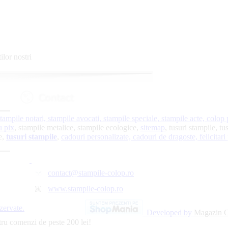
ilor nostri
tampile notari, stampile avocati, stampile speciale, stampile acte, colop pr
u pix
, stampile metalice, stampile ecologice,
sitemap
, tusuri stampile, tu
e,
tusuri stampile
,
cadouri personalizate,
cadouri de dragoste,
felicitar
contact@stampile-colop.ro
www.stampile-colop.ro
zervate.
Developed by
Magazin On
tru comenzi de peste 200 lei!