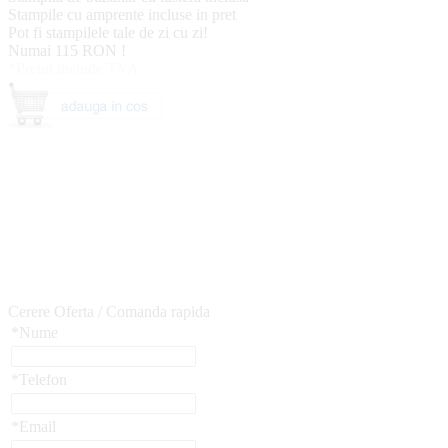
Stampile cu amprente incluse in pret
Pot fi stampilele tale de zi cu zi!
Numai 115 RON !
*Pretul include TVA
Cerere Oferta / Comanda rapida
*Nume
*Telefon
*Email