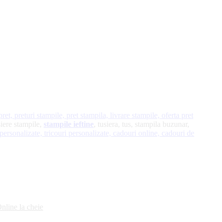
et, preturi stampile, pret stampila, livrare stampile, oferta pret
siere stampile,
stampile ieftine
, tusiera, tus, stampila buzunar,
i personalizate,
tricouri personalizate,
cadouri online,
cadouri de
line la cheie